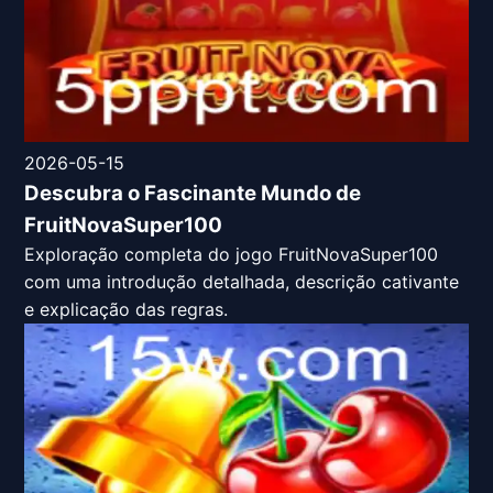
2026-05-15
Descubra o Fascinante Mundo de
FruitNovaSuper100
Exploração completa do jogo FruitNovaSuper100
com uma introdução detalhada, descrição cativante
e explicação das regras.