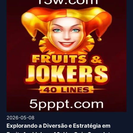
2026-05-08
Explorando a Diversão e Estratégia em