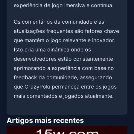
experiência de jogo imersiva e contínua.
Os comentários da comunidade e as
atualizações frequentes são fatores chave
que mantêm o jogo relevante e inovador.
Isto cria uma dinâmica onde os
desenvolvedores estão constantemente
aprimorando a experiência com base no
feedback da comunidade, assegurando
que CrazyPoki permaneça entre os jogos
mais comentados e jogados atualmente.
Artigos mais recentes