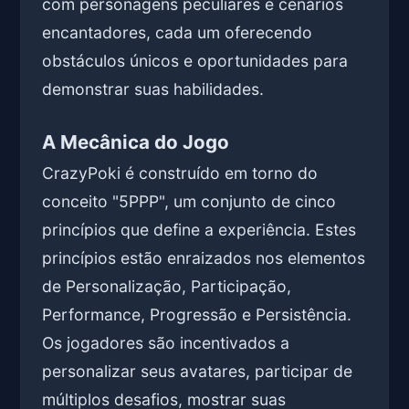
com personagens peculiares e cenários
encantadores, cada um oferecendo
obstáculos únicos e oportunidades para
demonstrar suas habilidades.
A Mecânica do Jogo
CrazyPoki é construído em torno do
conceito "5PPP", um conjunto de cinco
princípios que define a experiência. Estes
princípios estão enraizados nos elementos
de Personalização, Participação,
Performance, Progressão e Persistência.
Os jogadores são incentivados a
personalizar seus avatares, participar de
múltiplos desafios, mostrar suas