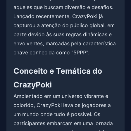
aqueles que buscam diversão e desafios.
Lançado recentemente, CrazyPoki já
capturou a atenção do público global, em
parte devido às suas regras dinâmicas e
envolventes, marcadas pela característica
chave conhecida como "5PPP".
Conceito e Temática do
CrazyPoki
Ambientado em um universo vibrante e
colorido, CrazyPoki leva os jogadores a
um mundo onde tudo é possível. Os
participantes embarcam em uma jornada