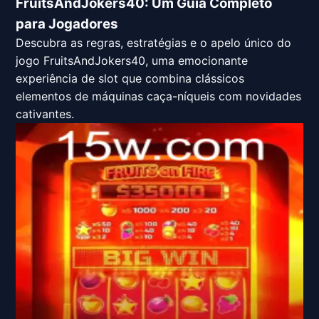
FruitsAndJokers40: Um Guia Completo
para Jogadores
Descubra as regras, estratégias e o apelo único do
jogo FruitsAndJokers40, uma emocionante
experiência de slot que combina clássicos
elementos de máquinas caça-níqueis com novidades
cativantes.